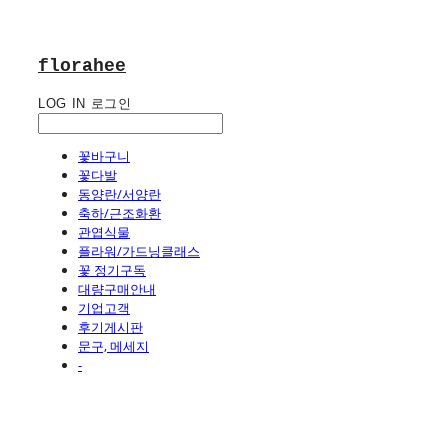
florahee
LOG IN
로그인
꽃바구니
꽃다발
동양란/서양란
축하/근조화환
관엽식물
플라워/가드닝클래스
꽃 정기구독
대량구매안내
기업고객
후기게시판
문구, 메세지
-