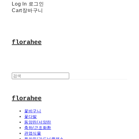
Log In
로그인
Cart
장바구니
florahee
florahee
꽃바구니
꽃다발
동양란/서양란
축하/근조화환
관엽식물
플라워/가드닝클래스