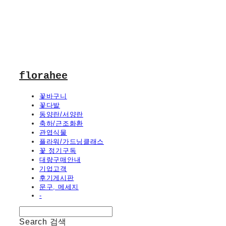
florahee
꽃바구니
꽃다발
동양란/서양란
축하/근조화환
관엽식물
플라워/가드닝클래스
꽃 정기구독
대량구매안내
기업고객
후기게시판
문구, 메세지
-
Search
검색