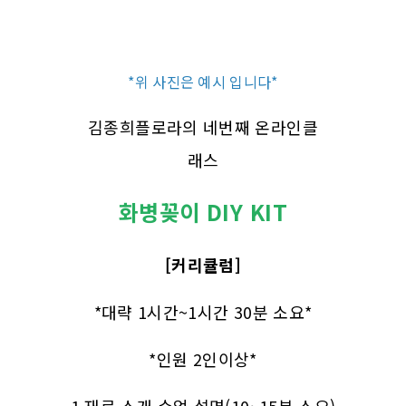
*위 사진은 예시 입니다*
김종희플로라의 네번째 온라인클
래스
화병꽂이 DIY KIT
[커리큘럼]
*대략 1시간~1시간 30분 소요*
*인원 2인이상*
1.재료 소개,수업 설명(10~15분 소요)