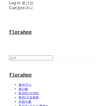
Log In
로그인
Cart
장바구니
florahee
florahee
꽃바구니
꽃다발
동양란/서양란
축하/근조화환
관엽식물
플라워/가드닝클래스