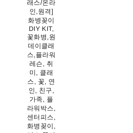
래스/온라
인,원격]
화병꽂이
DIY KIT,
꽃화병,원
데이클래
스,플라워
레슨, 취
미, 클래
스, 꽃, 연
인, 친구,
가족, 플
라워박스,
센터피스,
화병꽂이,