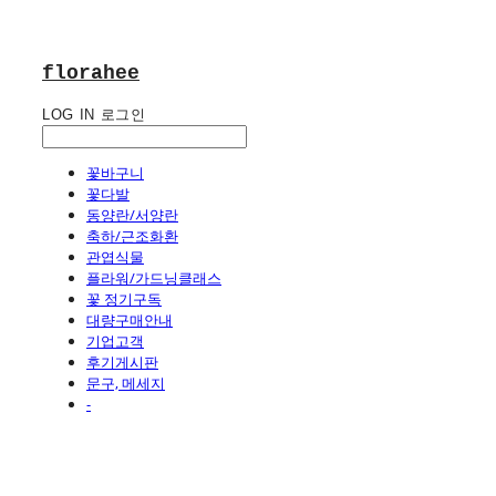
florahee
LOG IN
로그인
꽃바구니
꽃다발
동양란/서양란
축하/근조화환
관엽식물
플라워/가드닝클래스
꽃 정기구독
대량구매안내
기업고객
후기게시판
문구, 메세지
-