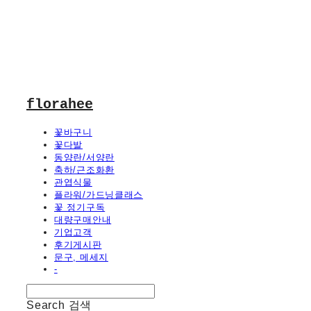
florahee
꽃바구니
꽃다발
동양란/서양란
축하/근조화환
관엽식물
플라워/가드닝클래스
꽃 정기구독
대량구매안내
기업고객
후기게시판
문구, 메세지
-
Search
검색