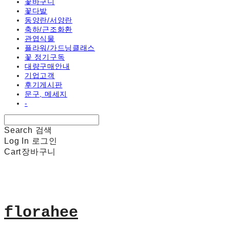
꽃바구니
꽃다발
동양란/서양란
축하/근조화환
관엽식물
플라워/가드닝클래스
꽃 정기구독
대량구매안내
기업고객
후기게시판
문구, 메세지
-
Search
검색
Log In
로그인
Cart
장바구니
florahee