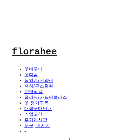
florahee
꽃바구니
꽃다발
동양란/서양란
축하/근조화환
관엽식물
플라워/가드닝클래스
꽃 정기구독
대량구매안내
기업고객
후기게시판
문구, 메세지
-