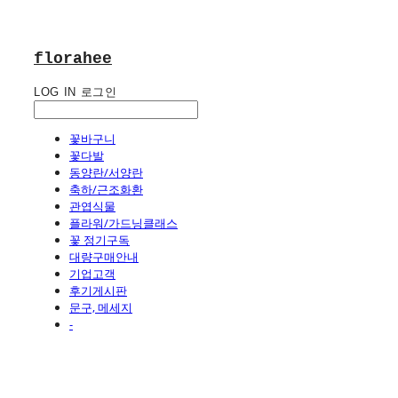
florahee
LOG IN
로그인
꽃바구니
꽃다발
동양란/서양란
축하/근조화환
관엽식물
플라워/가드닝클래스
꽃 정기구독
대량구매안내
기업고객
후기게시판
문구, 메세지
-